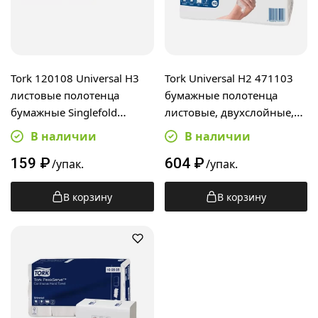
Tork 120108 Universal H3
Tork Universal H2 471103
листовые полотенца
бумажные полотенца
бумажные Singlefold
листовые, двухслойные,
сложения ZZ, белые, 1
190шт, белые
В наличии
В наличии
слой, 250шт
159
₽
604
₽
/упак.
/упак.
В корзину
В корзину