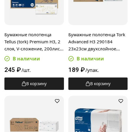
Бумажные полотенца
Бумажные полотенца Tork
Tellus (tork) Premium H3, 2
Advanced H3 290184
слоя, V-сложение, 200лист,
23х23см двухслойное
белые, 133100
200шт, листовое, белое
В наличии
В наличии
245
₽
189
₽
/шт.
/упак.
В корзину
В корзину