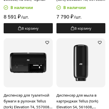
миди, черный
В наличии
В наличии
8 591
₽
7 790
₽
/шт.
/шт.
В корзину
В корзину
Диспенсер для туалетной
Диспенсер для мыла в
бумаги в рулонах Tellus
картриджах Tellus (tork)
(tork) Elevation T4, 557008,
Elevation S4, 561608,