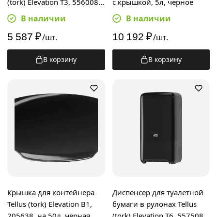
(tork) Elevation T3, 556008,
с крышкой, 5л, черное
черный
В наличии
В наличии
5 587
₽
10 192
₽
/шт.
/шт.
В корзину
В корзину
Крышка для контейнера
Диспенсер для туалетной
Tellus (tork) Elevation B1,
бумаги в рулонах Tellus
205638, на 50л, черная
(tork) Elevation T6, 557508,