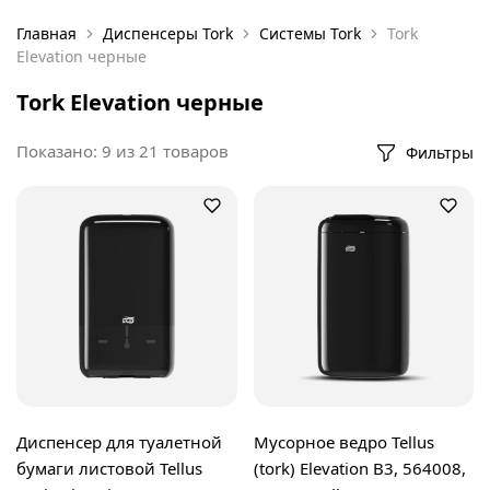
Главная
Диспенсеры Tork
Системы Tork
Tork
Elevation черные
Tork Elevation черные
Показано:
9
из
21
товаров
Фильтры
Диспенсер для туалетной
Мусорное ведро Tellus
бумаги листовой Tellus
(tork) Elevation B3, 564008,