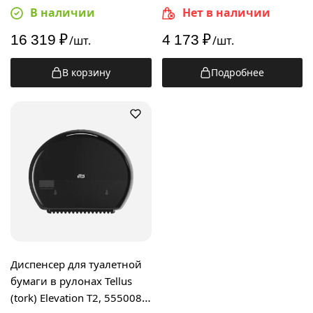
559008, черный
561008
В наличии
Нет в наличии
16 319
₽
4 173
₽
/шт.
/шт.
В корзину
Подробнее
Диспенсер для туалетной
бумаги в рулонах Tellus
(tork) Elevation T2, 555008,