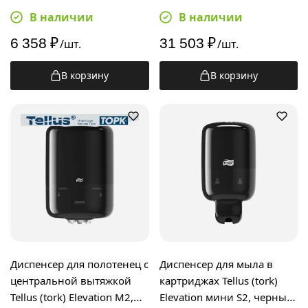
черный
сенсорный, черный
В наличии
В наличии
6 358
₽
31 503
₽
/шт.
/шт.
В корзину
В корзину
Диспенсер для полотенец с
Диспенсер для мыла в
центральной вытяжкой
картриджах Tellus (tork)
Tellus (tork) Elevation M2,
Elevation мини S2, черный,