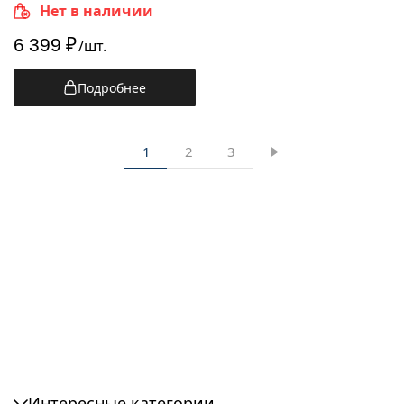
мини, черный
Нет в наличии
6 399
₽
/шт.
Подробнее
1
2
3
Tork Elevation
Tork Elevation
Tork Image
Tork
Tork Signature
белые
черные
Line
Performance
Line
Интересные категории