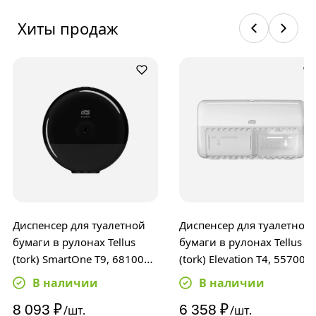
Хиты продаж​
Диспенсер для туалетной
Диспенсер для туалетной
бумаги в рулонах Tellus
бумаги в рулонах Tellus
(tork) SmartOne T9, 681008,
(tork) Elevation T4, 557000,
с центральной вытяжкой,
белый
В наличии
В наличии
мини, черный
8 093
₽
6 358
₽
/шт.
/шт.