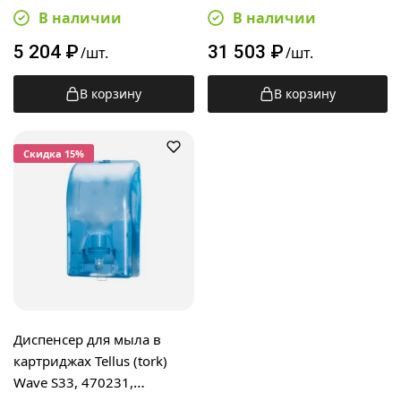
белый
сенсорный, белый
В наличии
В наличии
5 204
₽
31 503
₽
/шт.
/шт.
В корзину
В корзину
Cкидка 15%
Диспенсер для мыла в
картриджах Tellus (tork)
Wave S33, 470231,