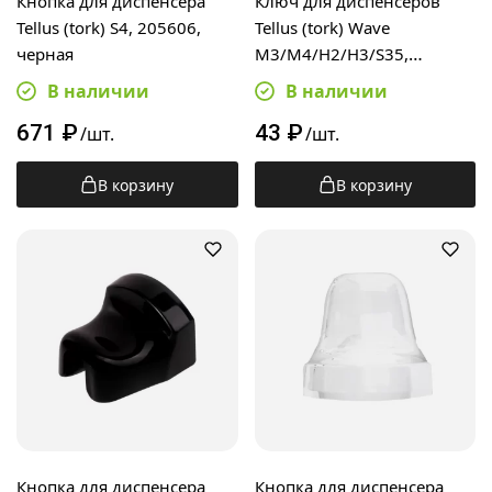
Кнопка для диспенсера
Ключ для диспенсеров
Tellus (tork) S4, 205606,
Tellus (tork) Wave
черная
M3/M4/H2/H3/S35,
470061, пластик, к
В наличии
В наличии
пластиковым замкам
671
₽
43
₽
/шт.
/шт.
В корзину
В корзину
Кнопка для диспенсера
Кнопка для диспенсера