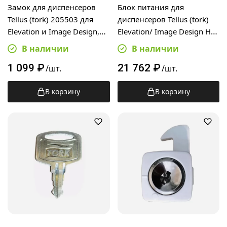
Замок для диспенсеров
Блок питания для
Tellus (tork) 205503 для
диспенсеров Tellus (tork)
Elevation и Image Design,
Elevation/ Image Design H1,
черный
205508
В наличии
В наличии
1 099
₽
21 762
₽
/шт.
/шт.
В корзину
В корзину