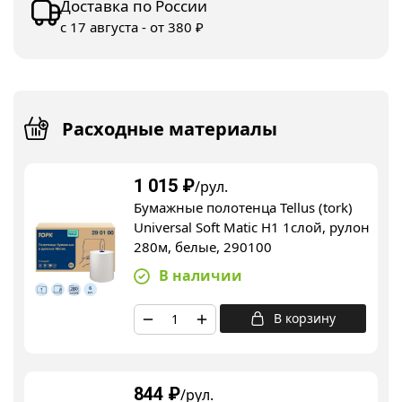
Доставка по России
с 17 августа - от 380 ₽
Расходные материалы
1 015
₽
/рул.
Бумажные полотенца Tellus (tork)
Universal Soft Matic H1 1слой, рулон
280м, белые, 290100
В наличии
В корзину
844
₽
/рул.