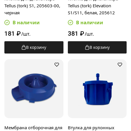
Tellus (tork) S1, 205603-00,
Tellus (tork) Elevation
черная
S1/S11, белая, 205612
В наличии
В наличии
181
₽
381
₽
/шт.
/шт.
В корзину
В корзину
Мембрана отборочная для
Втулка для рулонных