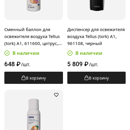
Сменный баллон для
Диспенсер для освежителя
освежителя воздуха Tellus
воздуха Tellus (tork) A1,
(tork) A1, 611600, цитрус,
961108, черный
100мл
В наличии
В наличии
648
₽
5 809
₽
/шт.
/шт.
В корзину
В корзину