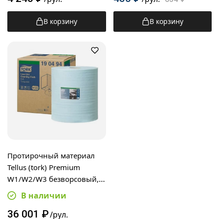
В корзину
В корзину
Протирочный материал
Tellus (tork) Premium
W1/W2/W3 безворсовый,
500 листов, 36х27,5см,
В наличии
голубой, 190494
36 001
₽
/рул.