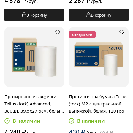
4 578
₽
2 267
₽
/рул.
/рул.
В корзину
В корзину
Cкидка 32%
Протирочные салфетки
Протирочная бумага Tellus
Tellus (tork) Advanced,
(tork) M2 с центральной
380шт, 39,5х27,6см, белые,
вытяжкой, белая, 120166
352200
В наличии
В наличии
4 240
₽
430
₽
/рул.
/рул.
634
₽