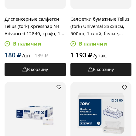
Диспенсерные салфетки
Салфетки бумажные Tellus
Tellus (tork) Xpressnap N4
(tork) Universal 33х33см,
Advanced 12840, крафт, 1
500шт, 1 слой, белые,
слой, 225шт
10300
В наличии
В наличии
180
₽
1 193
₽
/шт.
/упак.
189
₽
В корзину
В корзину