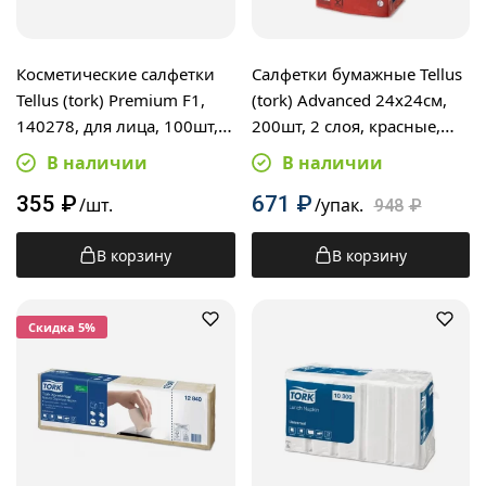
Косметические салфетки
Салфетки бумажные Tellus
Tellus (tork) Premium F1,
(tork) Advanced 24х24см,
140278, для лица, 100шт, 2
200шт, 2 слоя, красные,
слоя, белые
477826
В наличии
В наличии
355
₽
671
₽
/шт.
/упак.
948
₽
В корзину
В корзину
Cкидка 5%