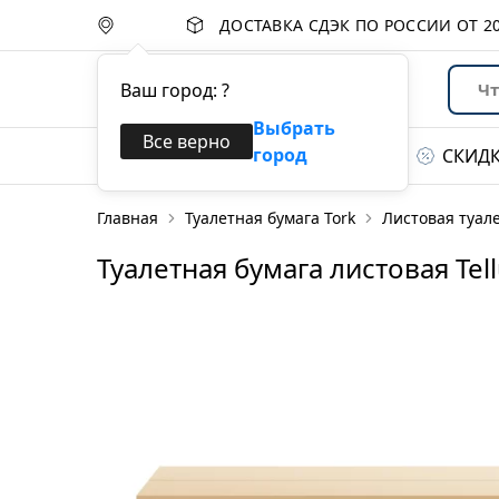
ДОСТАВКА СДЭК ПО РОССИИ ОТ
2
Ваш город:
?
Выбрать
Все верно
город
Каталог товаров
СКИД
Главная
Туалетная бумага Tork
Листовая туале
Диспенсеры
Туалетная бумага листовая Tellu
Бумажные полотенца
Туалетная бумага
Протирочные
материалы
Салфетки