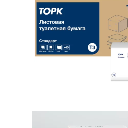
Жидкое мыло
Освежители воздуха
Корзины для мусора
Покрытия для унитазов
и гигиенические пакеты