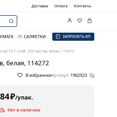
Доставка
Оплата
Контакты
БУМАГА
САЛФЕТКИ
ЗАПРОСИТЬ КП
ersal T3 1 слой, 250 листов, белая, 114272
ов, белая, 114272
В избранное
Артикул:
1962923
84
₽
/упак.
Нет в наличии