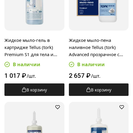
Жидкое мыло-гель в
Жидкое мыло-пена
картридже Tellus (tork)
наливное Tellus (tork)
Premium S1 для тела и
Advanced прозрачное с
волос, 1л, 421601
ароматом свежести 5л,
В наличии
В наличии
канистра, 409846
1 017
₽
2 657
₽
/шт.
/шт.
В корзину
В корзину