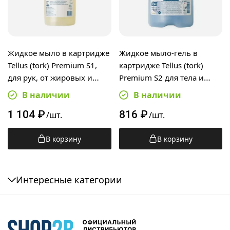
Жидкое мыло в картридже
Жидкое мыло-гель в
Tellus (tork) Premium S1,
картридже Tellus (tork)
для рук, от жировых и
Premium S2 для тела и
технических загрязнений,
волос, 475мл, 420602
В наличии
В наличии
1л, 420401
1 104
₽
816
₽
/шт.
/шт.
В корзину
В корзину
Интересные категории