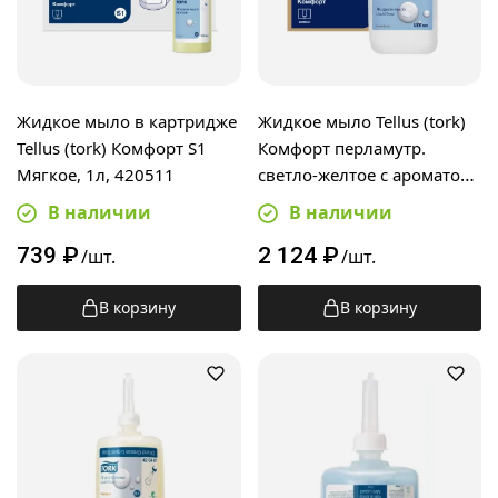
Жидкое мыло в картридже
Жидкое мыло Tellus (tork)
Tellus (tork) Комфорт S1
Комфорт перламутр.
Мягкое, 1л, 420511
светло-желтое с ароматом
свежести 5л, канистра,
В наличии
В наличии
409844
739
₽
2 124
₽
/шт.
/шт.
В корзину
В корзину