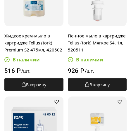
Жидкое крем-мыло в
Пенное мыло в картридже
картридже Tellus (tork)
Tellus (tork) Мягкое S4, 1л,
Premium S2 475мл, 420502
520511
В наличии
В наличии
516
₽
926
₽
/шт.
/шт.
В корзину
В корзину