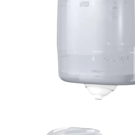
Жидкое мыло
Освежители воздуха
Корзины для мусора
Покрытия для унитазов
и гигиенические пакеты