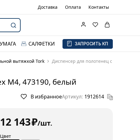
Доставка
Оплата
Контакты
БУМАГА
САЛФЕТКИ
ЗАПРОСИТЬ КП
льной вытяжкой Tork
Диспенсер для полотенец с
ex M4, 473190, белый
В избранное
Артикул:
1912614
12 143
₽
/шт.
Цвет