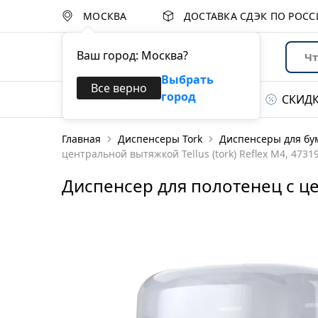
МОСКВА
ДОСТАВКА СДЭК ПО РОС
Ваш город:
Москва
?
Выбрать
Все верно
город
Каталог товаров
СКИД
Главная
Диспенсеры Tork
Диспенсеры для бу
Диспенсеры
центральной вытяжкой Tellus (tork) Reflex M4, 4731
Бумажные полотенца
Диспенсер для полотенец с цен
Туалетная бумага
Протирочные
материалы
Салфетки