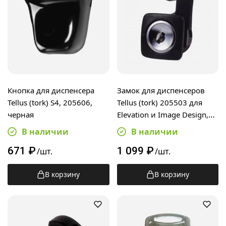
Кнопка для диспенсера
Замок для диспенсеров
Tellus (tork) S4, 205606,
Tellus (tork) 205503 для
черная
Elevation и Image Design,
черный
В наличии
В наличии
671
₽
1 099
₽
/шт.
/шт.
В корзину
В корзину