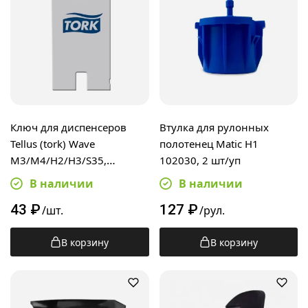
Ключ для диспенсеров
Втулка для рулонных
Tellus (tork) Wave
полотенец Matic H1
M3/M4/H2/H3/S35,
102030, 2 шт/уп
470061, пластик, к
В наличии
В наличии
пластиковым замкам
43
₽
127
₽
/шт.
/рул.
В корзину
В корзину