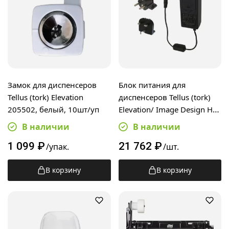
Замок для диспенсеров
Блок питания для
Tellus (tork) Elevation
диспенсеров Tellus (tork)
205502, белый, 10шт/уп
Elevation/ Image Design H1,
205508
В наличии
В наличии
1 099
₽
21 762
₽
/упак.
/шт.
В корзину
В корзину