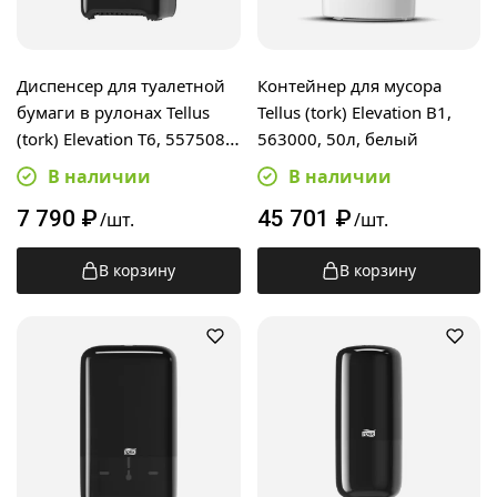
Диспенсер для туалетной
Контейнер для мусора
бумаги в рулонах Tellus
Tellus (tork) Elevation B1,
(tork) Elevation T6, 557508,
563000, 50л, белый
миди, черный
В наличии
В наличии
7 790
₽
45 701
₽
/шт.
/шт.
В корзину
В корзину