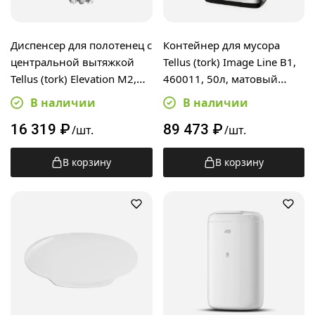
Диспенсер для полотенец с
Контейнер для мусора
центральной вытяжкой
Tellus (tork) Image Line B1,
Tellus (tork) Elevation M2,
460011, 50л, матовый
559008, черный
металлик
В наличии
В наличии
16 319
₽
89 473
₽
/шт.
/шт.
В корзину
В корзину