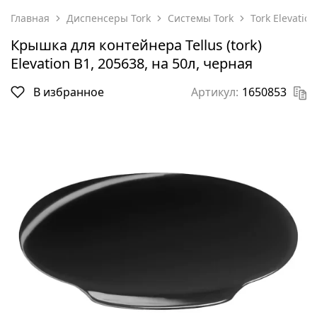
Главная
Диспенсеры Tork
Системы Tork
Tork Elevatio
Крышка для контейнера Tellus (tork)
Elevation B1, 205638, на 50л, черная
В избранное
Артикул:
1650853