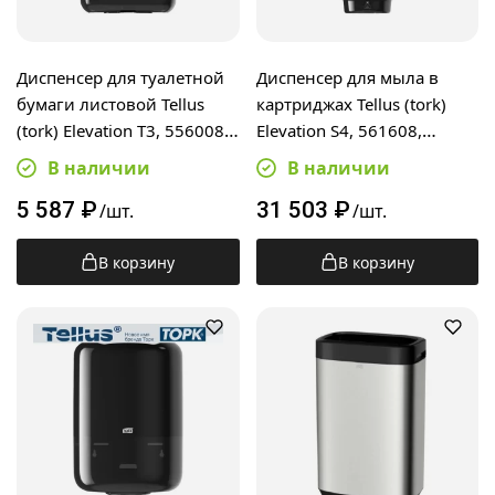
Диспенсер для туалетной
Диспенсер для мыла в
бумаги листовой Tellus
картриджах Tellus (tork)
(tork) Elevation T3, 556008,
Elevation S4, 561608,
черный
сенсорный, черный
В наличии
В наличии
5 587
₽
31 503
₽
/шт.
/шт.
В корзину
В корзину