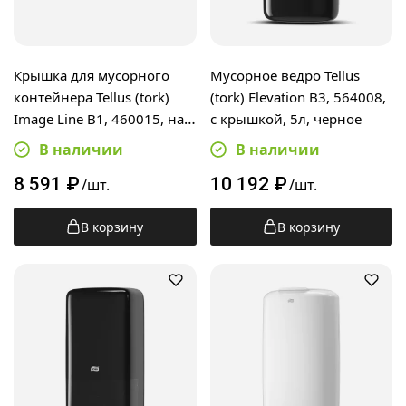
Крышка для мусорного
Мусорное ведро Tellus
контейнера Tellus (tork)
(tork) Elevation B3, 564008,
Image Line B1, 460015, на
с крышкой, 5л, черное
50л, черная
В наличии
В наличии
8 591
₽
10 192
₽
/шт.
/шт.
В корзину
В корзину