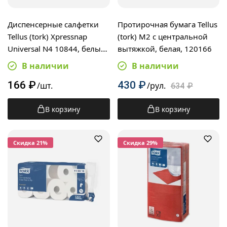
Диспенсерные салфетки
Протирочная бумага Tellus
Tellus (tork) Xpressnap
(tork) M2 с центральной
Universal N4 10844, белые,
вытяжкой, белая, 120166
комплект 20шт, 200шт/уп
В наличии
В наличии
166
₽
430
₽
/шт.
/рул.
634
₽
В корзину
В корзину
Cкидка 21%
Cкидка 29%