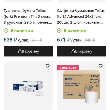
Туалетная бумага Tellus
Салфетки бумажные Tellus
(tork) Premium T4 , 3 слоя,
(tork) Advanced 24х24см,
8 рулонов, 29,5 м, белая,
200шт, 2 слоя, красные,
110316
477826
В наличии
В наличии
638
₽
671
₽
/упак.
/упак.
811
₽
948
₽
В корзину
В корзину
Cкидка 24%