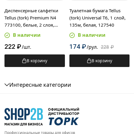
Диспенсерные салфетки
Туалетная бумага Tellus
Tellus (tork) Premium N4
(tork) Universal T6, 1 слой,
773100, белые, 2 слоя,
135м, белая, 127540
200шт
В наличии
В наличии
222
₽
174
₽
/шт.
/рул.
228
₽
В корзину
В корзину
Интересные категории
Профессиональные товары для офисов