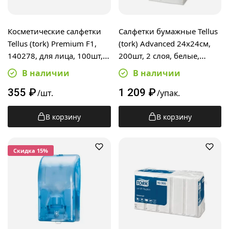
Косметические салфетки
Салфетки бумажные Tellus
Tellus (tork) Premium F1,
(tork) Advanced 24х24см,
140278, для лица, 100шт, 2
200шт, 2 слоя, белые,
слоя, белые
477534
В наличии
В наличии
355
₽
1 209
₽
/шт.
/упак.
В корзину
В корзину
Cкидка 15%